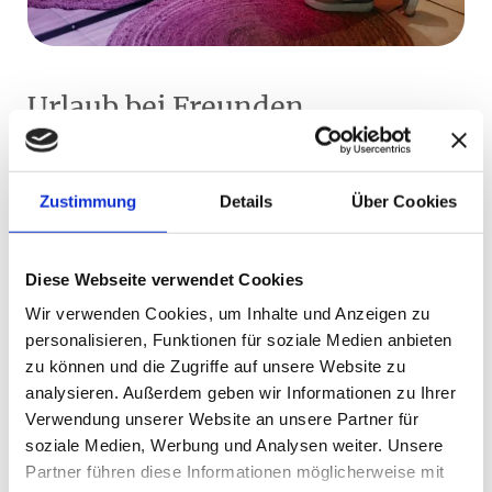
Urlaub bei Freunden
Wir freuen uns darauf, von Ihnen zu hören und sind
bestrebt, Ihre Anliegen schnell und zuverlässig zu
Zustimmung
Details
Über Cookies
bearbeiten. Ihre Zufriedenheit liegt uns am Herzen,
und wir stehen bereit, um den bestmöglichen Service
zu bieten. Zögern Sie nicht, uns zu kontaktieren - wir
Diese Webseite verwendet Cookies
sind gerne für Sie da!
Wir verwenden Cookies, um Inhalte und Anzeigen zu
personalisieren, Funktionen für soziale Medien anbieten
zu können und die Zugriffe auf unsere Website zu
Tel.:
+43 (0) 664 52 66 155
analysieren. Außerdem geben wir Informationen zu Ihrer
Mail:
info@hotel-lisa.at
Verwendung unserer Website an unsere Partner für
soziale Medien, Werbung und Analysen weiter. Unsere
Partner führen diese Informationen möglicherweise mit
JETZT ANFRAGEN