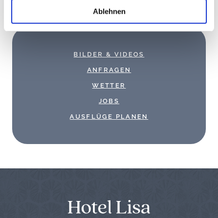
a
Ablehnen
h
l
BILDER & VIDEOS
ANFRAGEN
WETTER
JOBS
AUSFLÜGE PLANEN