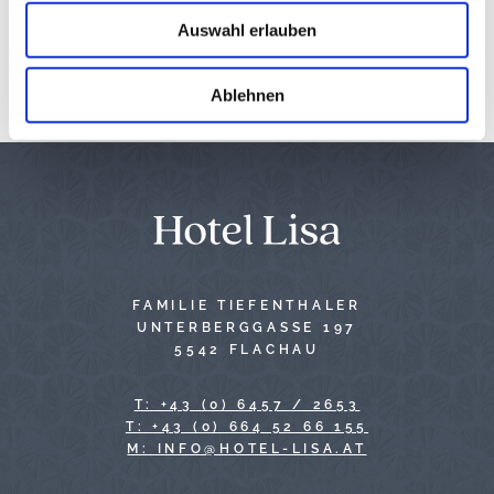
u
AUSFLÜGE PLANEN
Auswahl erlauben
s
w
a
Ablehnen
h
l
FAMILIE TIEFENTHALER
UNTERBERGGASSE 197
5542 FLACHAU
T: +43 (0) 6457 / 2653
T: +43 (0) 664 52 66 155
TA.ASIL-LETOH@OFNI :M