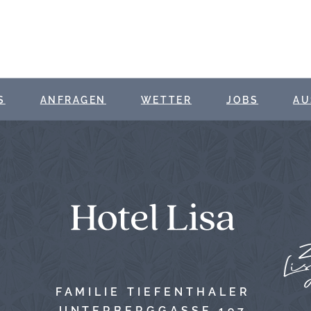
S
ANFRAGEN
WETTER
JOBS
AU
FAMILIE TIEFENTHALER
UNTERBERGGASSE 197