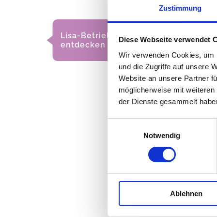
Zustimmung
Lisa-Betriebe
Diese Webseite verwendet 
entdecken
BRING MORE LISA IN YOUR LIFE
Wir verwenden Cookies, um I
und die Zugriffe auf unsere 
Website an unsere Partner fü
möglicherweise mit weiteren
der Dienste gesammelt habe
E
Notwendig
i
n
w
i
l
Ablehnen
l
i
g