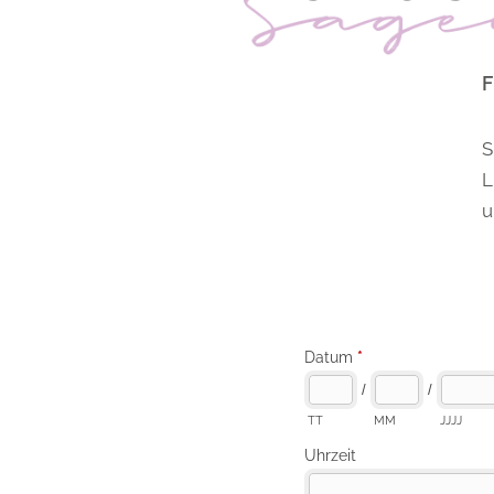
S
L
u