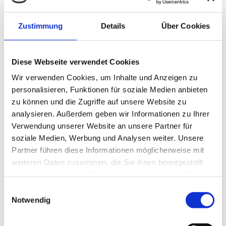
SONNTAG
Zustimmung
Details
Über Cookies
09.08.2026
27°C
Temperatur
Diese Webseite verwendet Cookies
90%
Sonnenschein
Wir verwenden Cookies, um Inhalte und Anzeigen zu
4400
Frostgrenze
personalisieren, Funktionen für soziale Medien anbieten
zu können und die Zugriffe auf unsere Website zu
MONTAG
analysieren. Außerdem geben wir Informationen zu Ihrer
Verwendung unserer Website an unsere Partner für
10.08.2026
soziale Medien, Werbung und Analysen weiter. Unsere
28°C
Temperatur
Partner führen diese Informationen möglicherweise mit
80%
Sonnenschein
weiteren Daten zusammen, die Sie ihnen bereitgestellt
4500
Frostgrenze
haben oder die sie im Rahmen Ihrer Nutzung der Dienste
gesammelt haben.
E
Notwendig
i
n
TREND
w